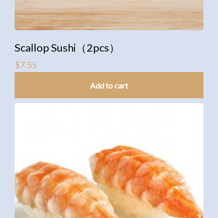
Scallop Sushi（2pcs）
$
7.55
Add to cart