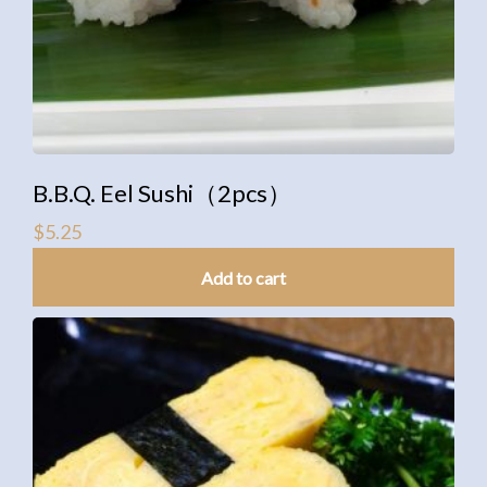
B.B.Q. Eel Sushi（2pcs）
$
5.25
Add to cart