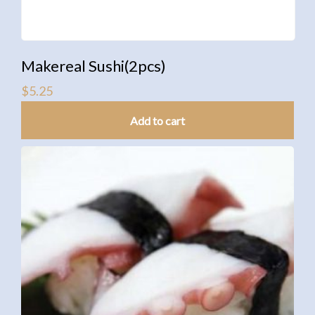
Makereal Sushi(2pcs)
$
5.25
Add to cart