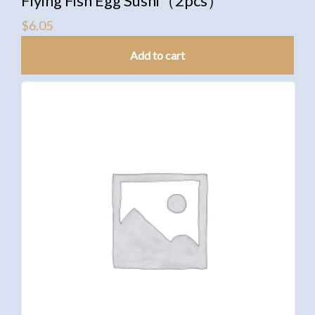
Flying Fish Egg Sushi（2pcs）
$
6.05
Add to cart