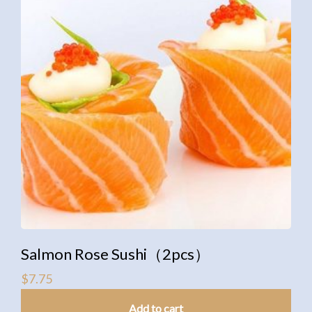
Salmon Rose Sushi（2pcs）
$
7.75
Add to cart