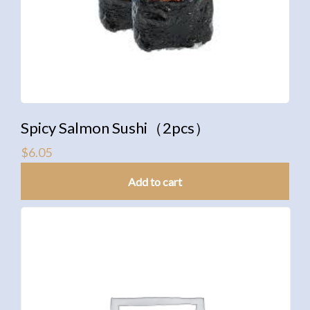
Spicy Salmon Sushi（2pcs）
$
6.05
Add to cart