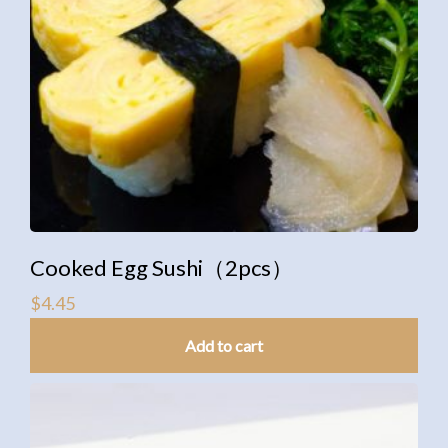
Cooked Egg Sushi（2pcs）
$
4.45
Add to cart