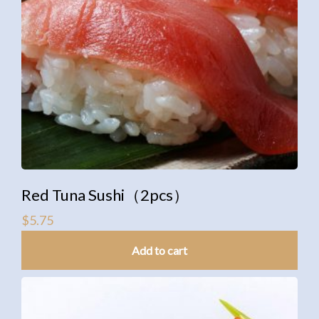
Red Tuna Sushi（2pcs）
$
5.75
Add to cart