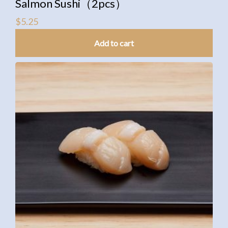
Salmon Sushi（2pcs）
$
5.25
Add to cart