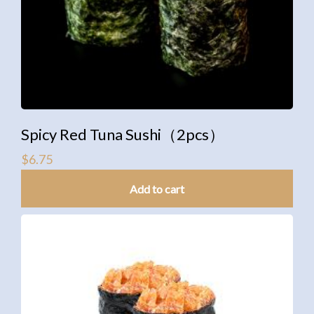
Spicy Red Tuna Sushi（2pcs）
$
6.75
Add to cart