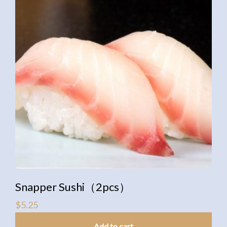
Snapper Sushi（2pcs）
$
5.25
Add to cart