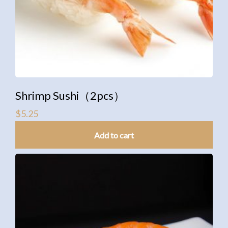
Shrimp Sushi（2pcs）
$
5.25
Add to cart