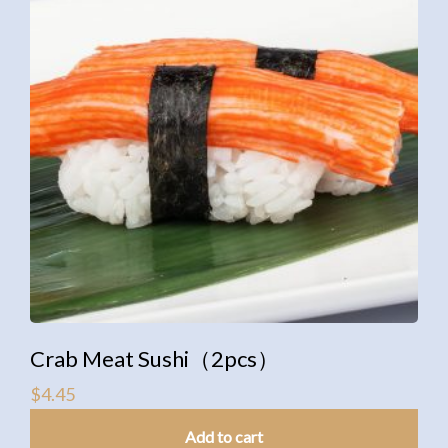
Crab Meat Sushi（2pcs）
$
4.45
Add to cart