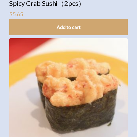
Spicy Crab Sushi（2pcs）
$
5.65
Add to cart