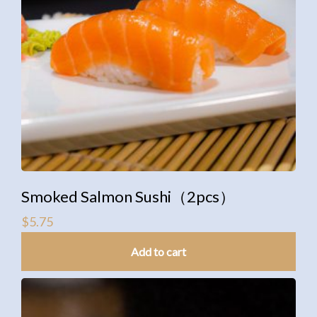
Smoked Salmon Sushi（2pcs）
$
5.75
Add to cart