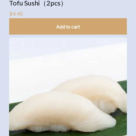
Tofu Sushi（2pcs）
$
4.45
Add to cart