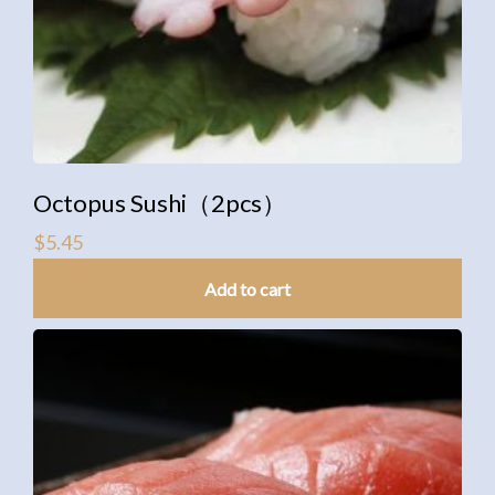
Octopus Sushi（2pcs）
$
5.45
Add to cart